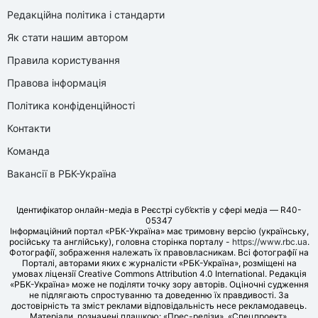
Редакційна політика і стандарти
Як стати нашим автором
Правила користування
Правова інформація
Політика конфіденційності
Контакти
Команда
Вакансії в РБК-Україна
Ідентифікатор онлайн-медіа в Реєстрі суб’єктів у сфері медіа — R40-
05347
Інформаційний портал «РБК-Україна» має тримовну версію (українську,
російську та англійську), головна сторінка порталу -
https://www.rbc.ua
.
Фотографії, зображення належать їх правовласникам. Всі фотографії на
Порталі, авторами яких є журналісти «РБК-Україна», розміщені на
умовах ліцензії Creative Commons Attribution 4.0 International. Редакція
«РБК-Україна» може не поділяти точку зору авторів. Оціночні судження
не підлягають спростуванню та доведенню їх правдивості. За
достовірність та зміст реклами відповідальність несе рекламодавець.
Матеріали, позначені плашкою: «Прес-релізи», «Спецпроект»,