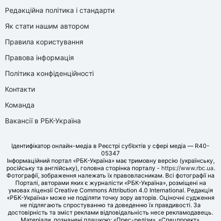
Редакційна політика і стандарти
Як стати нашим автором
Правила користування
Правова інформація
Політика конфіденційності
Контакти
Команда
Вакансії в РБК-Україна
Ідентифікатор онлайн-медіа в Реєстрі суб’єктів у сфері медіа — R40-
05347
Інформаційний портал «РБК-Україна» має тримовну версію (українську,
російську та англійську), головна сторінка порталу -
https://www.rbc.ua
.
Фотографії, зображення належать їх правовласникам. Всі фотографії на
Порталі, авторами яких є журналісти «РБК-Україна», розміщені на
умовах ліцензії Creative Commons Attribution 4.0 International. Редакція
«РБК-Україна» може не поділяти точку зору авторів. Оціночні судження
не підлягають спростуванню та доведенню їх правдивості. За
достовірність та зміст реклами відповідальність несе рекламодавець.
Матеріали, позначені плашкою: «Прес-релізи», «Спецпроект»,