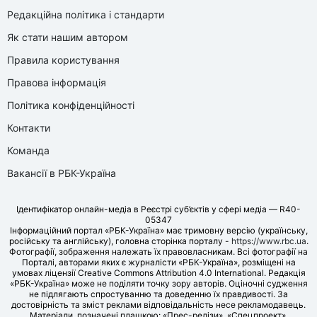
Редакційна політика і стандарти
Як стати нашим автором
Правила користування
Правова інформація
Політика конфіденційності
Контакти
Команда
Вакансії в РБК-Україна
Ідентифікатор онлайн-медіа в Реєстрі суб’єктів у сфері медіа — R40-
05347
Інформаційний портал «РБК-Україна» має тримовну версію (українську,
російську та англійську), головна сторінка порталу -
https://www.rbc.ua
.
Фотографії, зображення належать їх правовласникам. Всі фотографії на
Порталі, авторами яких є журналісти «РБК-Україна», розміщені на
умовах ліцензії Creative Commons Attribution 4.0 International. Редакція
«РБК-Україна» може не поділяти точку зору авторів. Оціночні судження
не підлягають спростуванню та доведенню їх правдивості. За
достовірність та зміст реклами відповідальність несе рекламодавець.
Матеріали, позначені плашкою: «Прес-релізи», «Спецпроект»,