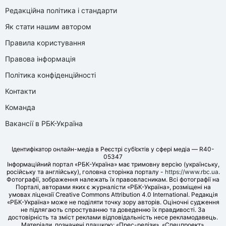
Редакційна політика і стандарти
Як стати нашим автором
Правила користування
Правова інформація
Політика конфіденційності
Контакти
Команда
Вакансії в РБК-Україна
Ідентифікатор онлайн-медіа в Реєстрі суб’єктів у сфері медіа — R40-
05347
Інформаційний портал «РБК-Україна» має тримовну версію (українську,
російську та англійську), головна сторінка порталу -
https://www.rbc.ua
.
Фотографії, зображення належать їх правовласникам. Всі фотографії на
Порталі, авторами яких є журналісти «РБК-Україна», розміщені на
умовах ліцензії Creative Commons Attribution 4.0 International. Редакція
«РБК-Україна» може не поділяти точку зору авторів. Оціночні судження
не підлягають спростуванню та доведенню їх правдивості. За
достовірність та зміст реклами відповідальність несе рекламодавець.
Матеріали, позначені плашкою: «Прес-релізи», «Спецпроект»,