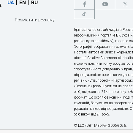
UA
EN
RU
Розмістити рекламу
Ідентифікатор онлайн-медіа в Реєстр
Інформаційний портал «РБК-Україна
російську та англійську), головна с
Фотографії, зображення належать ї
Порталі, авторами яких є журналіс
ліцензії Creative Commons Attributio
може не поділяти точку зору авторі
спростуванню та доведенню їх правд
відповідальність несе рекламодавец
релізи», «Спецпроект», «Партнерськи
«Резонанс» розміщуються на правах
осіб, які досягли 21-річного віку. 
формат, що охоплює новини, події т
компаній, базуються на пресрелізах,
редакція не несе відповідальність.
осіб віком від 21 року.
© LLC «UBT MEDIA», 2006-2026.