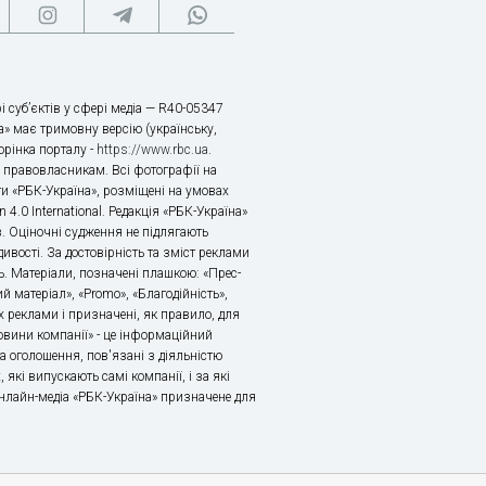
і суб’єктів у сфері медіа — R40-05347
» має тримовну версію (українську,
торінка порталу -
https://www.rbc.ua
.
х правовласникам. Всі фотографії на
ти «РБК-Україна», розміщені на умовах
n 4.0 International. Редакція «РБК-Україна»
в. Оціночні судження не підлягають
ивості. За достовірність та зміст реклами
ь. Матеріали, позначені плашкою: «Прес-
й матеріал», «Promo», «Благодійність»,
 реклами і призначені, як правило, для
«Новини компанії» - це інформаційний
а оголошення, пов'язані з діяльністю
 які випускають самі компанії, і за які
 Онлайн-медіа «РБК-Україна» призначене для