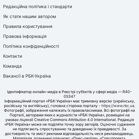
Редакційна політика і стандарти
Як стати нашим автором
Правила користування
Правова інформація
Політика конфіденційності
Контакти
Команда
Вакансії в РБК-Україна
Ідентифікатор онлайн-медіа в Реєстрі суб’єктів у сфері медіа — R40-
05347
Інформаційний портал «РБК-Україна» має тримовну версію (українську,
російську та англійську), головна сторінка порталу -
https://www.rbc.ua
.
Фотографії, зображення належать їх правовласникам. Всі фотографії на
Порталі, авторами яких є журналісти «РБК-Україна», розміщені на
умовах ліцензії Creative Commons Attribution 4.0 International. Редакція
«РБК-Україна» може не поділяти точку зору авторів. Оціночні судження
не підлягають спростуванню та доведенню їх правдивості. За
достовірність та зміст реклами відповідальність несе рекламодавець.
Матеріали, позначені плашкою: «Прес-релізи», «Спецпроект»,