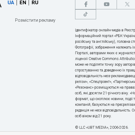
UA
EN
RU
Розмістити рекламу
Ідентифікатор онлайн-медіа в Реєстр
Інформаційний портал «РБК-Україна
російську та англійську), головна с
Фотографії, зображення належать ї
Порталі, авторами яких є журналіс
ліцензії Creative Commons Attributio
може не поділяти точку зору авторі
спростуванню та доведенню їх правд
відповідальність несе рекламодавец
релізи», «Спецпроект», «Партнерськи
«Резонанс» розміщуються на правах
осіб, які досягли 21-річного віку. 
формат, що охоплює новини, події т
компаній, базуються на пресрелізах,
редакція не несе відповідальність.
осіб віком від 21 року.
© LLC «UBT MEDIA», 2006-2026.