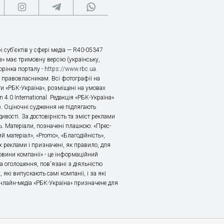
і суб’єктів у сфері медіа — R40-05347
» має тримовну версію (українську,
торінка порталу -
https://www.rbc.ua
.
х правовласникам. Всі фотографії на
ти «РБК-Україна», розміщені на умовах
n 4.0 International. Редакція «РБК-Україна»
в. Оціночні судження не підлягають
ивості. За достовірність та зміст реклами
ь. Матеріали, позначені плашкою: «Прес-
й матеріал», «Promo», «Благодійність»,
 реклами і призначені, як правило, для
«Новини компанії» - це інформаційний
а оголошення, пов'язані з діяльністю
 які випускають самі компанії, і за які
 Онлайн-медіа «РБК-Україна» призначене для