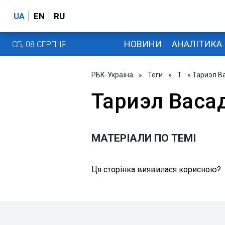
UA
EN
RU
НОВИНИ
АНАЛІТИКА
СБ, 08 СЕРПНЯ
РБК-Україна
»
Теги
»
Т
» Тариэл В
Тариэл Васа
МАТЕРІАЛИ ПО ТЕМІ
Ця сторінка виявилася корисною?