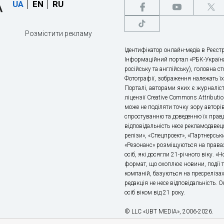
UA
EN
RU
Розмістити рекламу
Ідентифікатор онлайн-медіа в Реєстр
Інформаційний портал «РБК-Україна
російську та англійську), головна с
Фотографії, зображення належать ї
Порталі, авторами яких є журналіс
ліцензії Creative Commons Attributio
може не поділяти точку зору авторі
спростуванню та доведенню їх правд
відповідальність несе рекламодавец
релізи», «Спецпроект», «Партнерськи
«Резонанс» розміщуються на правах
осіб, які досягли 21-річного віку. 
формат, що охоплює новини, події т
компаній, базуються на пресрелізах,
редакція не несе відповідальність.
осіб віком від 21 року.
© LLC «UBT MEDIA», 2006-2026.