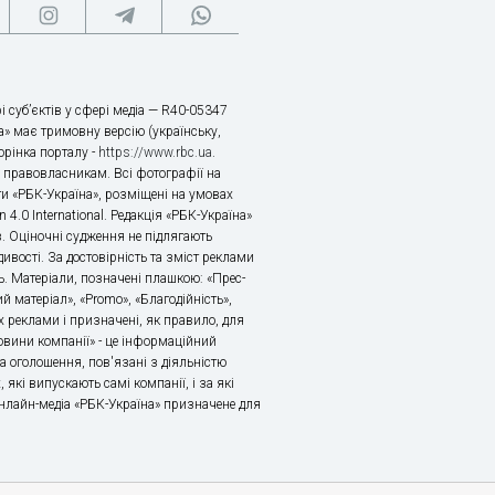
і суб’єктів у сфері медіа — R40-05347
» має тримовну версію (українську,
торінка порталу -
https://www.rbc.ua
.
х правовласникам. Всі фотографії на
ти «РБК-Україна», розміщені на умовах
n 4.0 International. Редакція «РБК-Україна»
в. Оціночні судження не підлягають
ивості. За достовірність та зміст реклами
ь. Матеріали, позначені плашкою: «Прес-
й матеріал», «Promo», «Благодійність»,
 реклами і призначені, як правило, для
«Новини компанії» - це інформаційний
а оголошення, пов'язані з діяльністю
 які випускають самі компанії, і за які
 Онлайн-медіа «РБК-Україна» призначене для