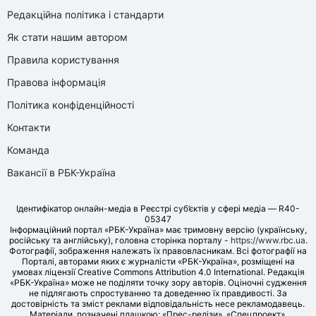
Редакційна політика і стандарти
Як стати нашим автором
Правила користування
Правова інформація
Політика конфіденційності
Контакти
Команда
Вакансії в РБК-Україна
Ідентифікатор онлайн-медіа в Реєстрі суб’єктів у сфері медіа — R40-
05347
Інформаційний портал «РБК-Україна» має тримовну версію (українську,
російську та англійську), головна сторінка порталу -
https://www.rbc.ua
.
Фотографії, зображення належать їх правовласникам. Всі фотографії на
Порталі, авторами яких є журналісти «РБК-Україна», розміщені на
умовах ліцензії Creative Commons Attribution 4.0 International. Редакція
«РБК-Україна» може не поділяти точку зору авторів. Оціночні судження
не підлягають спростуванню та доведенню їх правдивості. За
достовірність та зміст реклами відповідальність несе рекламодавець.
Матеріали, позначені плашкою: «Прес-релізи», «Спецпроект»,