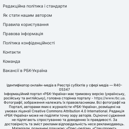
Редакційна політика і стандарти
Як стати нашим автором
Правила користування
Правова інформація
Політика конфіденційності
Контакти
Команда
Вакансії в РБК-Україна
Ідентифікатор онлайн-медіа в Реєстрі суб’єктів у сфері медіа — R40-
05347
Інформаційний портал «РБК-Україна» має тримовну версію (українську,
російську та англійську), головна сторінка порталу -
https://www.rbc.ua
.
Фотографії, зображення належать їх правовласникам. Всі фотографії на
Порталі, авторами яких є журналісти «РБК-Україна», розміщені на
умовах ліцензії Creative Commons Attribution 4.0 International. Редакція
«РБК-Україна» може не поділяти точку зору авторів. Оціночні судження
не підлягають спростуванню та доведенню їх правдивості. За
достовірність та зміст реклами відповідальність несе рекламодавець.
Матеріали, позначені плашкою: «Прес-релізи», «Спецпроект»,