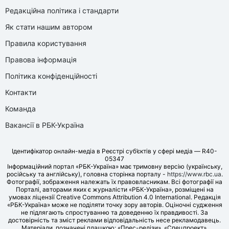
Редакційна політика і стандарти
Як стати нашим автором
Правила користування
Правова інформація
Політика конфіденційності
Контакти
Команда
Вакансії в РБК-Україна
Ідентифікатор онлайн-медіа в Реєстрі суб’єктів у сфері медіа — R40-
05347
Інформаційний портал «РБК-Україна» має тримовну версію (українську,
російську та англійську), головна сторінка порталу -
https://www.rbc.ua
.
Фотографії, зображення належать їх правовласникам. Всі фотографії на
Порталі, авторами яких є журналісти «РБК-Україна», розміщені на
умовах ліцензії Creative Commons Attribution 4.0 International. Редакція
«РБК-Україна» може не поділяти точку зору авторів. Оціночні судження
не підлягають спростуванню та доведенню їх правдивості. За
достовірність та зміст реклами відповідальність несе рекламодавець.
Матеріали, позначені плашкою: «Прес-релізи», «Спецпроект»,