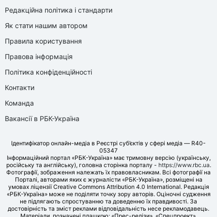
Редакційна політика і стандарти
Як стати нашим автором
Правила користування
Правова інформація
Політика конфіденційності
Контакти
Команда
Вакансії в РБК-Україна
Ідентифікатор онлайн-медіа в Реєстрі суб’єктів у сфері медіа — R40-
05347
Інформаційний портал «РБК-Україна» має тримовну версію (українську,
російську та англійську), головна сторінка порталу -
https://www.rbc.ua
.
Фотографії, зображення належать їх правовласникам. Всі фотографії на
Порталі, авторами яких є журналісти «РБК-Україна», розміщені на
умовах ліцензії Creative Commons Attribution 4.0 International. Редакція
«РБК-Україна» може не поділяти точку зору авторів. Оціночні судження
не підлягають спростуванню та доведенню їх правдивості. За
достовірність та зміст реклами відповідальність несе рекламодавець.
Матеріали, позначені плашкою: «Прес-релізи», «Спецпроект»,