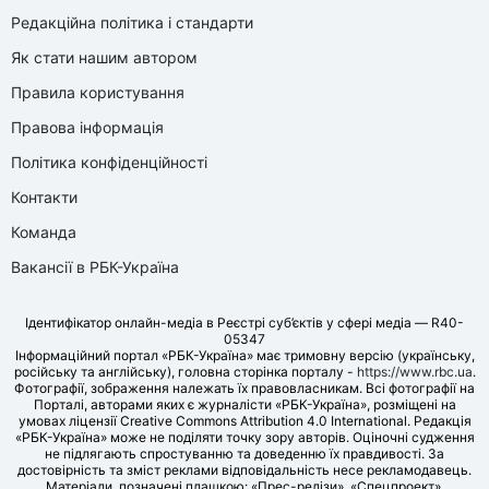
Редакційна політика і стандарти
Як стати нашим автором
Правила користування
Правова інформація
Політика конфіденційності
Контакти
Команда
Вакансії в РБК-Україна
Ідентифікатор онлайн-медіа в Реєстрі суб’єктів у сфері медіа — R40-
05347
Інформаційний портал «РБК-Україна» має тримовну версію (українську,
російську та англійську), головна сторінка порталу -
https://www.rbc.ua
.
Фотографії, зображення належать їх правовласникам. Всі фотографії на
Порталі, авторами яких є журналісти «РБК-Україна», розміщені на
умовах ліцензії Creative Commons Attribution 4.0 International. Редакція
«РБК-Україна» може не поділяти точку зору авторів. Оціночні судження
не підлягають спростуванню та доведенню їх правдивості. За
достовірність та зміст реклами відповідальність несе рекламодавець.
Матеріали, позначені плашкою: «Прес-релізи», «Спецпроект»,