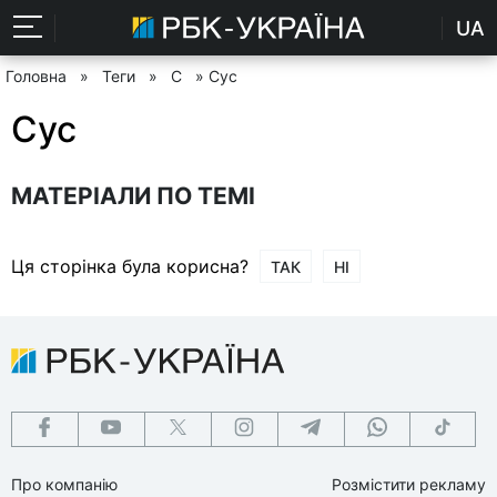
UA
Головна
»
Теги
»
С
» Сус
Сус
МАТЕРІАЛИ ПО ТЕМІ
Ця сторінка була корисна?
ТАК
НІ
Про компанію
Розмістити рекламу