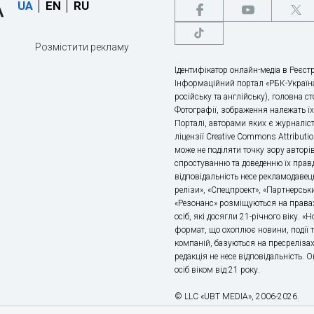
UA
EN
RU
Розмістити рекламу
Ідентифікатор онлайн-медіа в Реєстр
Інформаційний портал «РБК-Україна
російську та англійську), головна с
Фотографії, зображення належать ї
Порталі, авторами яких є журналіс
ліцензії Creative Commons Attributio
може не поділяти точку зору авторі
спростуванню та доведенню їх правд
відповідальність несе рекламодавец
релізи», «Спецпроект», «Партнерськи
«Резонанс» розміщуються на правах
осіб, які досягли 21-річного віку. 
формат, що охоплює новини, події т
компаній, базуються на пресрелізах,
редакція не несе відповідальність.
осіб віком від 21 року.
© LLC «UBT MEDIA», 2006-2026.