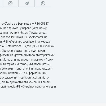
і суб’єктів у сфері медіа — R40-05347
» має тримовну версію (українську,
торінка порталу -
https://www.rbc.ua
.
х правовласникам. Всі фотографії на
ти «РБК-Україна», розміщені на умовах
n 4.0 International. Редакція «РБК-Україна»
в. Оціночні судження не підлягають
ивості. За достовірність та зміст реклами
ь. Матеріали, позначені плашкою: «Прес-
й матеріал», «Promo», «Благодійність»,
 реклами і призначені, як правило, для
«Новини компанії» - це інформаційний
а оголошення, пов'язані з діяльністю
 які випускають самі компанії, і за які
 Онлайн-медіа «РБК-Україна» призначене для