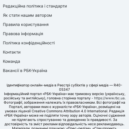
Редакційна політика і стандарти
Як стати нашим автором
Правила користування
Правова інформація
Політика конфіденційності
Контакти
Команда
Вакансії в РБК-Україна
Ідентифікатор онлайн-медіа в Реєстрі суб’єктів у сфері медіа — R40-
05347
Інформаційний портал «РБК-Україна» має тримовну версію (українську,
російську та англійську), головна сторінка порталу -
https://www.rbc.ua
.
Фотографії, зображення належать їх правовласникам. Всі фотографії на
Порталі, авторами яких є журналісти «РБК-Україна», розміщені на
умовах ліцензії Creative Commons Attribution 4.0 International. Редакція
«РБК-Україна» може не поділяти точку зору авторів. Оціночні судження
не підлягають спростуванню та доведенню їх правдивості. За
достовірність та зміст реклами відповідальність несе рекламодавець.
Матеріали, позначені плашкою: «Прес-релізи», «Спецпроект»,