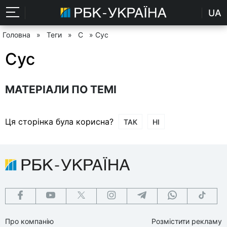
UA
Головна
»
Теги
»
С
» Сус
Сус
МАТЕРІАЛИ ПО ТЕМІ
Ця сторінка була корисна?
ТАК
НІ
Про компанію
Розмістити рекламу