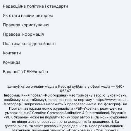
Редакційна політика і стандарти
Як стати нашим автором
Правила користування
Правова інформація
Політика конфіденційності
Контакти
Команда
Вакансії в РБК-Україна
Ідентифікатор онлайн-медіа в Реєстрі суб’єктів у сфері медіа — R40-
05347
Інформаційний портал «РБК-Україна» має тримовну версію (українську,
російську та англійську), головна сторінка порталу -
https://www.rbc.ua
.
Фотографії, зображення належать їх правовласникам. Всі фотографії на
Порталі, авторами яких є журналісти «РБК-Україна», розміщені на
умовах ліцензії Creative Commons Attribution 4.0 International. Редакція
«РБК-Україна» може не поділяти точку зору авторів. Оціночні судження
не підлягають спростуванню та доведенню їх правдивості. За
достовірність та зміст реклами відповідальність несе рекламодавець.
Матеріали, позначені плашкою: «Прес-релізи», «Спецпроект»,