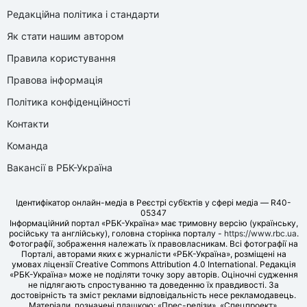
Редакційна політика і стандарти
Як стати нашим автором
Правила користування
Правова інформація
Політика конфіденційності
Контакти
Команда
Вакансії в РБК-Україна
Ідентифікатор онлайн-медіа в Реєстрі суб’єктів у сфері медіа — R40-
05347
Інформаційний портал «РБК-Україна» має тримовну версію (українську,
російську та англійську), головна сторінка порталу -
https://www.rbc.ua
.
Фотографії, зображення належать їх правовласникам. Всі фотографії на
Порталі, авторами яких є журналісти «РБК-Україна», розміщені на
умовах ліцензії Creative Commons Attribution 4.0 International. Редакція
«РБК-Україна» може не поділяти точку зору авторів. Оціночні судження
не підлягають спростуванню та доведенню їх правдивості. За
достовірність та зміст реклами відповідальність несе рекламодавець.
Матеріали, позначені плашкою: «Прес-релізи», «Спецпроект»,