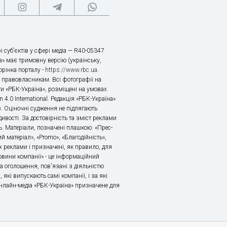
і суб’єктів у сфері медіа — R40-05347
» має тримовну версію (українську,
торінка порталу -
https://www.rbc.ua
.
х правовласникам. Всі фотографії на
ти «РБК-Україна», розміщені на умовах
n 4.0 International. Редакція «РБК-Україна»
в. Оціночні судження не підлягають
ивості. За достовірність та зміст реклами
ь. Матеріали, позначені плашкою: «Прес-
й матеріал», «Promo», «Благодійність»,
 реклами і призначені, як правило, для
«Новини компанії» - це інформаційний
а оголошення, пов'язані з діяльністю
 які випускають самі компанії, і за які
 Онлайн-медіа «РБК-Україна» призначене для