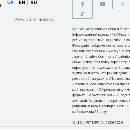
UA
EN
RU
Розмістити рекламу
Ідентифікатор онлайн-медіа в Реєстр
Інформаційний портал «РБК-Україна
російську та англійську), головна с
Фотографії, зображення належать ї
Порталі, авторами яких є журналіс
ліцензії Creative Commons Attributio
може не поділяти точку зору авторі
спростуванню та доведенню їх правд
відповідальність несе рекламодавец
релізи», «Спецпроект», «Партнерськи
«Резонанс» розміщуються на правах
осіб, які досягли 21-річного віку. 
формат, що охоплює новини, події т
компаній, базуються на пресрелізах,
редакція не несе відповідальність.
осіб віком від 21 року.
© LLC «UBT MEDIA», 2006-2026.