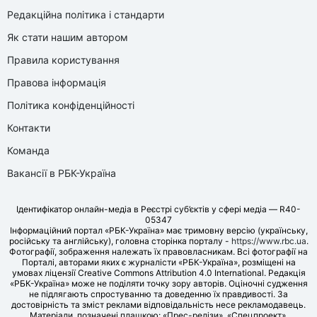
Редакційна політика і стандарти
Як стати нашим автором
Правила користування
Правова інформація
Політика конфіденційності
Контакти
Команда
Вакансії в РБК-Україна
Ідентифікатор онлайн-медіа в Реєстрі суб’єктів у сфері медіа — R40-
05347
Інформаційний портал «РБК-Україна» має тримовну версію (українську,
російську та англійську), головна сторінка порталу -
https://www.rbc.ua
.
Фотографії, зображення належать їх правовласникам. Всі фотографії на
Порталі, авторами яких є журналісти «РБК-Україна», розміщені на
умовах ліцензії Creative Commons Attribution 4.0 International. Редакція
«РБК-Україна» може не поділяти точку зору авторів. Оціночні судження
не підлягають спростуванню та доведенню їх правдивості. За
достовірність та зміст реклами відповідальність несе рекламодавець.
Матеріали, позначені плашкою: «Прес-релізи», «Спецпроект»,