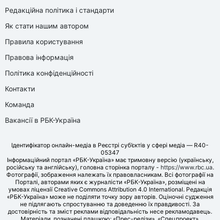
Редакційна політика і стандарти
Як стати нашим автором
Правила користування
Правова інформація
Політика конфіденційності
Контакти
Команда
Вакансії в РБК-Україна
Ідентифікатор онлайн-медіа в Реєстрі суб’єктів у сфері медіа — R40-
05347
Інформаційний портал «РБК-Україна» має тримовну версію (українську,
російську та англійську), головна сторінка порталу -
https://www.rbc.ua
.
Фотографії, зображення належать їх правовласникам. Всі фотографії на
Порталі, авторами яких є журналісти «РБК-Україна», розміщені на
умовах ліцензії Creative Commons Attribution 4.0 International. Редакція
«РБК-Україна» може не поділяти точку зору авторів. Оціночні судження
не підлягають спростуванню та доведенню їх правдивості. За
достовірність та зміст реклами відповідальність несе рекламодавець.
Матеріали, позначені плашкою: «Прес-релізи», «Спецпроект»,