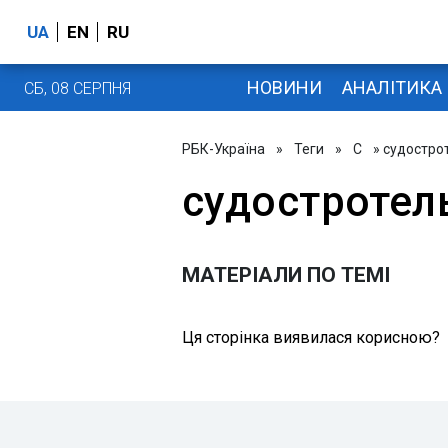
UA
EN
RU
НОВИНИ
АНАЛІТИКА
СБ, 08 СЕРПНЯ
РБК-Україна
»
Теги
»
С
» судостро
судостротел
МАТЕРІАЛИ ПО ТЕМІ
Ця сторінка виявилася корисною?