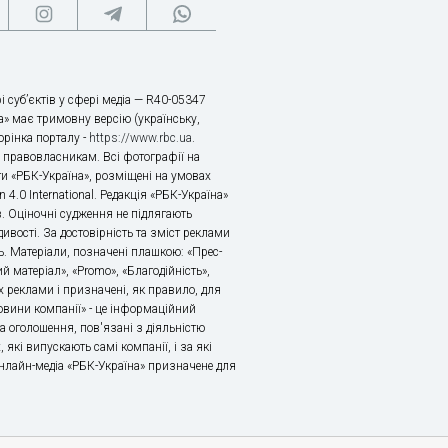
і суб’єктів у сфері медіа — R40-05347
» має тримовну версію (українську,
торінка порталу -
https://www.rbc.ua
.
х правовласникам. Всі фотографії на
ти «РБК-Україна», розміщені на умовах
n 4.0 International. Редакція «РБК-Україна»
в. Оціночні судження не підлягають
ивості. За достовірність та зміст реклами
ь. Матеріали, позначені плашкою: «Прес-
й матеріал», «Promo», «Благодійність»,
 реклами і призначені, як правило, для
«Новини компанії» - це інформаційний
а оголошення, пов'язані з діяльністю
 які випускають самі компанії, і за які
 Онлайн-медіа «РБК-Україна» призначене для