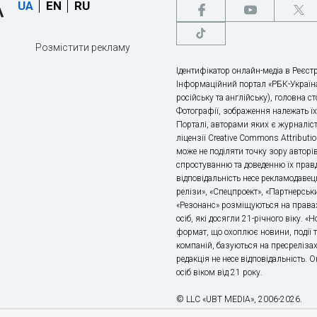
UA
EN
RU
Розмістити рекламу
Ідентифікатор онлайн-медіа в Реєстр
Інформаційний портал «РБК-Україна
російську та англійську), головна с
Фотографії, зображення належать ї
Порталі, авторами яких є журналіс
ліцензії Creative Commons Attributio
може не поділяти точку зору авторі
спростуванню та доведенню їх правд
відповідальність несе рекламодавец
релізи», «Спецпроект», «Партнерськи
«Резонанс» розміщуються на правах
осіб, які досягли 21-річного віку. 
формат, що охоплює новини, події т
компаній, базуються на пресрелізах,
редакція не несе відповідальність.
осіб віком від 21 року.
© LLC «UBT MEDIA», 2006-2026.