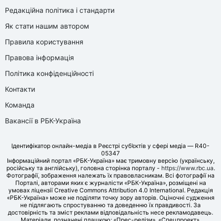
Редакційна політика і стандарти
Як стати нашим автором
Правила користування
Правова інформація
Політика конфіденційності
Контакти
Команда
Вакансії в РБК-Україна
Ідентифікатор онлайн-медіа в Реєстрі суб’єктів у сфері медіа — R40-
05347
Інформаційний портал «РБК-Україна» має тримовну версію (українську,
російську та англійську), головна сторінка порталу -
https://www.rbc.ua
.
Фотографії, зображення належать їх правовласникам. Всі фотографії на
Порталі, авторами яких є журналісти «РБК-Україна», розміщені на
умовах ліцензії Creative Commons Attribution 4.0 International. Редакція
«РБК-Україна» може не поділяти точку зору авторів. Оціночні судження
не підлягають спростуванню та доведенню їх правдивості. За
достовірність та зміст реклами відповідальність несе рекламодавець.
Матеріали, позначені плашкою: «Прес-релізи», «Спецпроект»,