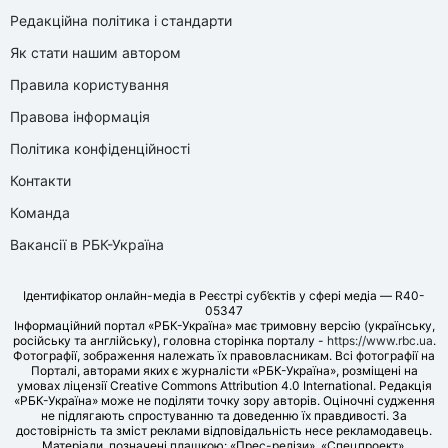
Редакційна політика і стандарти
Як стати нашим автором
Правила користування
Правова інформація
Політика конфіденційності
Контакти
Команда
Вакансії в РБК-Україна
Ідентифікатор онлайн-медіа в Реєстрі суб’єктів у сфері медіа — R40-
05347
Інформаційний портал «РБК-Україна» має тримовну версію (українську,
російську та англійську), головна сторінка порталу -
https://www.rbc.ua
.
Фотографії, зображення належать їх правовласникам. Всі фотографії на
Порталі, авторами яких є журналісти «РБК-Україна», розміщені на
умовах ліцензії Creative Commons Attribution 4.0 International. Редакція
«РБК-Україна» може не поділяти точку зору авторів. Оціночні судження
не підлягають спростуванню та доведенню їх правдивості. За
достовірність та зміст реклами відповідальність несе рекламодавець.
Матеріали, позначені плашкою: «Прес-релізи», «Спецпроект»,