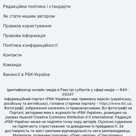
Редакційна політика і стандарти
Як стати нашим автором
Правила користування
Правова інформація
Політика конфіденційності
Контакти
Команда
Вакансії в РБК-Україна
Ідентифікатор онлайн-медіа в Реєстрі суб’єктів у сфері медіа — R40-
05347
Інформаційний портал «РБК-Україна» має тримовну версію (українську,
російську та англійську), головна сторінка порталу -
https://www.rbc.ua
.
Фотографії, зображення належать їх правовласникам. Всі фотографії на
Порталі, авторами яких є журналісти «РБК-Україна», розміщені на
умовах ліцензії Creative Commons Attribution 4.0 International. Редакція
«РБК-Україна» може не поділяти точку зору авторів. Оціночні судження
не підлягають спростуванню та доведенню їх правдивості. За
достовірність та зміст реклами відповідальність несе рекламодавець.
Матеріали, позначені плашкою: «Прес-релізи», «Спецпроект»,