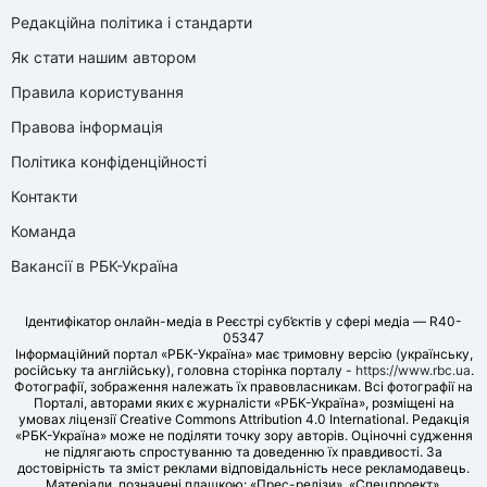
Редакційна політика і стандарти
Як стати нашим автором
Правила користування
Правова інформація
Політика конфіденційності
Контакти
Команда
Вакансії в РБК-Україна
Ідентифікатор онлайн-медіа в Реєстрі суб’єктів у сфері медіа — R40-
05347
Інформаційний портал «РБК-Україна» має тримовну версію (українську,
російську та англійську), головна сторінка порталу -
https://www.rbc.ua
.
Фотографії, зображення належать їх правовласникам. Всі фотографії на
Порталі, авторами яких є журналісти «РБК-Україна», розміщені на
умовах ліцензії Creative Commons Attribution 4.0 International. Редакція
«РБК-Україна» може не поділяти точку зору авторів. Оціночні судження
не підлягають спростуванню та доведенню їх правдивості. За
достовірність та зміст реклами відповідальність несе рекламодавець.
Матеріали, позначені плашкою: «Прес-релізи», «Спецпроект»,