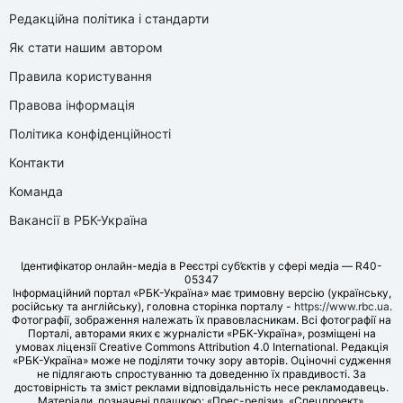
Редакційна політика і стандарти
Як стати нашим автором
Правила користування
Правова інформація
Політика конфіденційності
Контакти
Команда
Вакансії в РБК-Україна
Ідентифікатор онлайн-медіа в Реєстрі суб’єктів у сфері медіа — R40-
05347
Інформаційний портал «РБК-Україна» має тримовну версію (українську,
російську та англійську), головна сторінка порталу -
https://www.rbc.ua
.
Фотографії, зображення належать їх правовласникам. Всі фотографії на
Порталі, авторами яких є журналісти «РБК-Україна», розміщені на
умовах ліцензії Creative Commons Attribution 4.0 International. Редакція
«РБК-Україна» може не поділяти точку зору авторів. Оціночні судження
не підлягають спростуванню та доведенню їх правдивості. За
достовірність та зміст реклами відповідальність несе рекламодавець.
Матеріали, позначені плашкою: «Прес-релізи», «Спецпроект»,