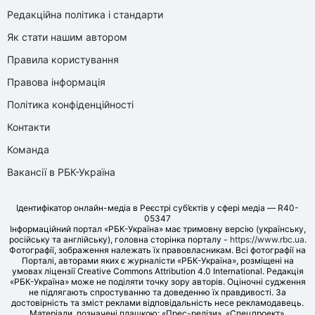
Редакційна політика і стандарти
Як стати нашим автором
Правила користування
Правова інформація
Політика конфіденційності
Контакти
Команда
Вакансії в РБК-Україна
Ідентифікатор онлайн-медіа в Реєстрі суб’єктів у сфері медіа — R40-
05347
Інформаційний портал «РБК-Україна» має тримовну версію (українську,
російську та англійську), головна сторінка порталу -
https://www.rbc.ua
.
Фотографії, зображення належать їх правовласникам. Всі фотографії на
Порталі, авторами яких є журналісти «РБК-Україна», розміщені на
умовах ліцензії Creative Commons Attribution 4.0 International. Редакція
«РБК-Україна» може не поділяти точку зору авторів. Оціночні судження
не підлягають спростуванню та доведенню їх правдивості. За
достовірність та зміст реклами відповідальність несе рекламодавець.
Матеріали, позначені плашкою: «Прес-релізи», «Спецпроект»,