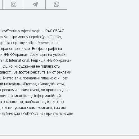
і суб’єктів у сфері медіа — R40-05347
» має тримовну версію (українську,
торінка порталу -
https://www.rbc.ua
.
х правовласникам. Всі фотографії на
ти «РБК-Україна», розміщені на умовах
n 4.0 International. Редакція «РБК-Україна»
в. Оціночні судження не підлягають
ивості. За достовірність та зміст реклами
ь. Матеріали, позначені плашкою: «Прес-
й матеріал», «Promo», «Благодійність»,
 реклами і призначені, як правило, для
«Новини компанії» - це інформаційний
а оголошення, пов'язані з діяльністю
 які випускають самі компанії, і за які
 Онлайн-медіа «РБК-Україна» призначене для