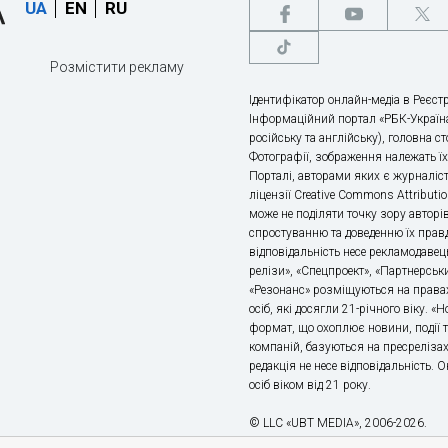
UA
EN
RU
Розмістити рекламу
Ідентифікатор онлайн-медіа в Реєстр
Інформаційний портал «РБК-Україна
російську та англійську), головна с
Фотографії, зображення належать ї
Порталі, авторами яких є журналіс
ліцензії Creative Commons Attributio
може не поділяти точку зору авторі
спростуванню та доведенню їх правд
відповідальність несе рекламодавец
релізи», «Спецпроект», «Партнерськи
«Резонанс» розміщуються на правах
осіб, які досягли 21-річного віку. 
формат, що охоплює новини, події т
компаній, базуються на пресрелізах,
редакція не несе відповідальність.
осіб віком від 21 року.
© LLC «UBT MEDIA», 2006-2026.