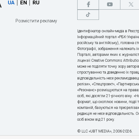
UA
EN
RU
Розмістити рекламу
Ідентифікатор онлайн-медіа в Реєстр
Інформаційний портал «РБК-Україна
російську та англійську), головна с
Фотографії, зображення належать ї
Порталі, авторами яких є журналіс
ліцензії Creative Commons Attributio
може не поділяти точку зору авторі
спростуванню та доведенню їх правд
відповідальність несе рекламодавец
релізи», «Спецпроект», «Партнерськи
«Резонанс» розміщуються на правах
осіб, які досягли 21-річного віку. 
формат, що охоплює новини, події т
компаній, базуються на пресрелізах,
редакція не несе відповідальність.
осіб віком від 21 року.
© LLC «UBT MEDIA», 2006-2026.