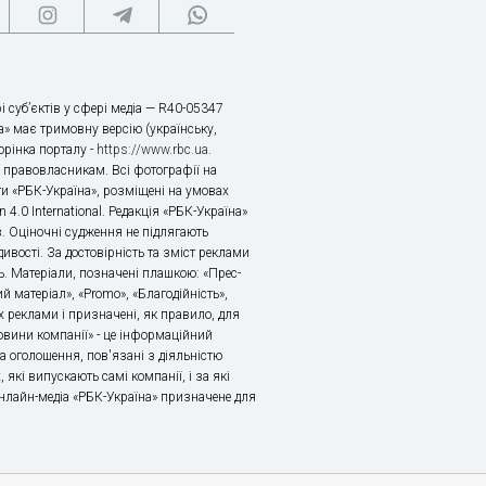
і суб’єктів у сфері медіа — R40-05347
» має тримовну версію (українську,
торінка порталу -
https://www.rbc.ua
.
х правовласникам. Всі фотографії на
ти «РБК-Україна», розміщені на умовах
n 4.0 International. Редакція «РБК-Україна»
в. Оціночні судження не підлягають
ивості. За достовірність та зміст реклами
ь. Матеріали, позначені плашкою: «Прес-
й матеріал», «Promo», «Благодійність»,
 реклами і призначені, як правило, для
«Новини компанії» - це інформаційний
а оголошення, пов'язані з діяльністю
 які випускають самі компанії, і за які
 Онлайн-медіа «РБК-Україна» призначене для