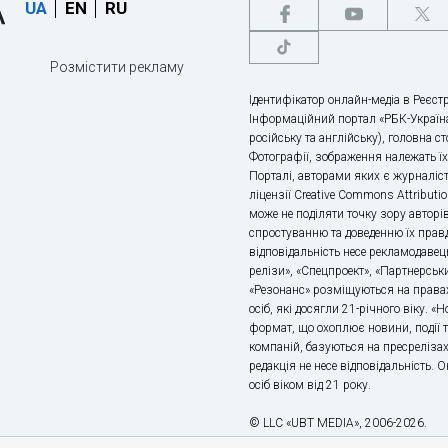
UA
EN
RU
Розмістити рекламу
Ідентифікатор онлайн-медіа в Реєстр
Інформаційний портал «РБК-Україна
російську та англійську), головна с
Фотографії, зображення належать ї
Порталі, авторами яких є журналіс
ліцензії Creative Commons Attributio
може не поділяти точку зору авторі
спростуванню та доведенню їх правд
відповідальність несе рекламодавец
релізи», «Спецпроект», «Партнерськи
«Резонанс» розміщуються на правах
осіб, які досягли 21-річного віку. 
формат, що охоплює новини, події т
компаній, базуються на пресрелізах,
редакція не несе відповідальність.
осіб віком від 21 року.
© LLC «UBT MEDIA», 2006-2026.