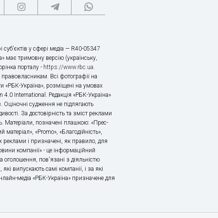
і суб’єктів у сфері медіа — R40-05347
» має тримовну версію (українську,
торінка порталу -
https://www.rbc.ua
.
х правовласникам. Всі фотографії на
ти «РБК-Україна», розміщені на умовах
n 4.0 International. Редакція «РБК-Україна»
в. Оціночні судження не підлягають
ивості. За достовірність та зміст реклами
ь. Матеріали, позначені плашкою: «Прес-
й матеріал», «Promo», «Благодійність»,
 реклами і призначені, як правило, для
«Новини компанії» - це інформаційний
а оголошення, пов'язані з діяльністю
 які випускають самі компанії, і за які
 Онлайн-медіа «РБК-Україна» призначене для