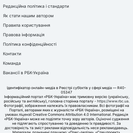
Редакційна політика і стандарти
Як стати нашим автором
Правила користування
Правова інформація
Політика конфіденційності
Контакти
Команда
Вакансії в РБК-Україна
Ідентифікатор онлайн-медіа в Реєстрі суб’єктів у сфері медіа — R40-
05347
Інформаційний портал «РБК-Україна» має тримовну версію (українську,
російську та англійську), головна сторінка порталу -
https://www.rbc.ua
.
Фотографії, зображення належать їх правовласникам. Всі фотографії на
Порталі, авторами яких є журналісти «РБК-Україна», розміщені на
умовах ліцензії Creative Commons Attribution 4.0 International. Редакція
«РБК-Україна» може не поділяти точку зору авторів. Оціночні судження
не підлягають спростуванню та доведенню їх правдивості. За
достовірність та зміст реклами відповідальність несе рекламодавець.
Матеріали, позначені плашкою: «Прес-релізи», «Спецпроект»,