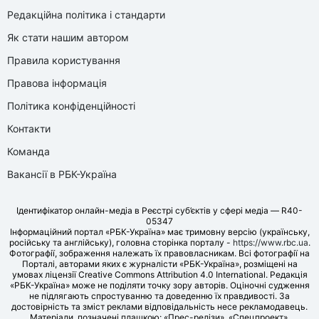
Редакційна політика і стандарти
Як стати нашим автором
Правила користування
Правова інформація
Політика конфіденційності
Контакти
Команда
Вакансії в РБК-Україна
Ідентифікатор онлайн-медіа в Реєстрі суб’єктів у сфері медіа — R40-
05347
Інформаційний портал «РБК-Україна» має тримовну версію (українську,
російську та англійську), головна сторінка порталу -
https://www.rbc.ua
.
Фотографії, зображення належать їх правовласникам. Всі фотографії на
Порталі, авторами яких є журналісти «РБК-Україна», розміщені на
умовах ліцензії Creative Commons Attribution 4.0 International. Редакція
«РБК-Україна» може не поділяти точку зору авторів. Оціночні судження
не підлягають спростуванню та доведенню їх правдивості. За
достовірність та зміст реклами відповідальність несе рекламодавець.
Матеріали, позначені плашкою: «Прес-релізи», «Спецпроект»,