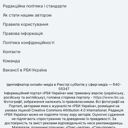
Редакційна політика і стандарти
Як стати нашим автором
Правила користування
Правова інформація
Політика конфіденційності
Контакти
Команда
Вакансії в РБК-Україна
Ідентифікатор онлайн-медіа в Реєстрі суб’єктів у сфері медіа — R40-
05347
Інформаційний портал «РБК-Україна» має тримовну версію (українську,
російську та англійську), головна сторінка порталу -
https://www.rbc.ua
.
Фотографії, зображення належать їх правовласникам. Всі фотографії на
Порталі, авторами яких є журналісти «РБК-Україна», розміщені на
умовах ліцензії Creative Commons Attribution 4.0 International. Редакція
«РБК-Україна» може не поділяти точку зору авторів. Оціночні судження
не підлягають спростуванню та доведенню їх правдивості. За
достовірність та зміст реклами відповідальність несе рекламодавець.
Матеріали, позначені плашкою: «Прес-релізи», «Спецпроект»,