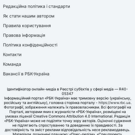
Редакційна політика і стандарти
Як стати нашим автором
Правила користування
Правова інформація
Політика конфіденційності
Контакти
Команда
Вакансії в РБК-Україна
Ідентифікатор онлайн-медіа в Реєстрі суб’єктів у сфері медіа — R40-
05347
Інформаційний портал «РБК-Україна» має тримовну версію (українську,
російську та англійську), головна сторінка порталу -
https://www.rbc.ua
.
Фотографії, зображення належать їх правовласникам. Всі фотографії на
Порталі, авторами яких є журналісти «РБК-Україна», розміщені на
умовах ліцензії Creative Commons Attribution 4.0 International. Редакція
«РБК-Україна» може не поділяти точку зору авторів. Оціночні судження
не підлягають спростуванню та доведенню їх правдивості. За
достовірність та зміст реклами відповідальність несе рекламодавець.
Матеріали, позначені плашкою: «Прес-релізи», «Спецпроект»,