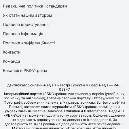
Редакційна політика і стандарти
Як стати нашим автором
Правила користування
Правова інформація
Політика конфіденційності
Контакти
Команда
Вакансії в РБК-Україна
Ідентифікатор онлайн-медіа в Реєстрі суб’єктів у сфері медіа — R40-
05347
Інформаційний портал «РБК-Україна» має тримовну версію (українську,
російську та англійську), головна сторінка порталу -
https://www.rbc.ua
.
Фотографії, зображення належать їх правовласникам. Всі фотографії на
Порталі, авторами яких є журналісти «РБК-Україна», розміщені на
умовах ліцензії Creative Commons Attribution 4.0 International. Редакція
«РБК-Україна» може не поділяти точку зору авторів. Оціночні судження
не підлягають спростуванню та доведенню їх правдивості. За
достовірність та зміст реклами відповідальність несе рекламодавець.
Матеріали, позначені плашкою: «Прес-релізи», «Спецпроект»,