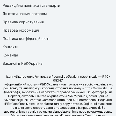
Редакційна політика і стандарти
Як стати нашим автором
Правила користування
Правова інформація
Політика конфіденційності
Контакти
Команда
Вакансії в РБК-Україна
Ідентифікатор онлайн-медіа в Реєстрі суб’єктів у сфері медіа — R40-
05347
Інформаційний портал «РБК-Україна» має тримовну версію (українську,
російську та англійську), головна сторінка порталу -
https://www.rbc.ua
.
Фотографії, зображення належать їх правовласникам. Всі фотографії на
Порталі, авторами яких є журналісти «РБК-Україна», розміщені на
умовах ліцензії Creative Commons Attribution 4.0 International. Редакція
«РБК-Україна» може не поділяти точку зору авторів. Оціночні судження
не підлягають спростуванню та доведенню їх правдивості. За
достовірність та зміст реклами відповідальність несе рекламодавець.
Матеріали, позначені плашкою: «Прес-релізи», «Спецпроект»,