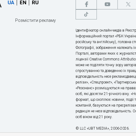
UA
EN
RU
Розмістити рекламу
Ідентифікатор онлайн-медіа в Реєстр
Інформаційний портал «РБК-Україна
російську та англійську), головна с
Фотографії, зображення належать ї
Порталі, авторами яких є журналіс
ліцензії Creative Commons Attributio
може не поділяти точку зору авторі
спростуванню та доведенню їх правд
відповідальність несе рекламодавец
релізи», «Спецпроект», «Партнерськи
«Резонанс» розміщуються на правах
осіб, які досягли 21-річного віку. 
формат, що охоплює новини, події т
компаній, базуються на пресрелізах,
редакція не несе відповідальність.
осіб віком від 21 року.
© LLC «UBT MEDIA», 2006-2026.