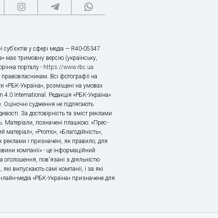
і суб’єктів у сфері медіа — R40-05347
» має тримовну версію (українську,
торінка порталу -
https://www.rbc.ua
.
х правовласникам. Всі фотографії на
ти «РБК-Україна», розміщені на умовах
n 4.0 International. Редакція «РБК-Україна»
в. Оціночні судження не підлягають
ивості. За достовірність та зміст реклами
ь. Матеріали, позначені плашкою: «Прес-
й матеріал», «Promo», «Благодійність»,
 реклами і призначені, як правило, для
«Новини компанії» - це інформаційний
а оголошення, пов'язані з діяльністю
 які випускають самі компанії, і за які
 Онлайн-медіа «РБК-Україна» призначене для