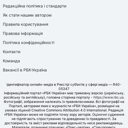
Редакційна політика і стандарти
Як стати нашим автором
Правила користування
Правова інформація
Політика конфіденційності
Контакти
Команда
Вакансії в РБК-Україна
Ідентифікатор онлайн-медіа в Реєстрі суб’єктів у сфері медіа — R40-
05347
Інформаційний портал «РБК-Україна» має тримовну версію (українську,
російську та англійську), головна сторінка порталу -
https://www.rbc.ua
.
Фотографії, зображення належать їх правовласникам. Всі фотографії на
Порталі, авторами яких є журналісти «РБК-Україна», розміщені на
умовах ліцензії Creative Commons Attribution 4.0 International. Редакція
«РБК-Україна» може не поділяти точку зору авторів. Оціночні судження
не підлягають спростуванню та доведенню їх правдивості. За
достовірність та зміст реклами відповідальність несе рекламодавець.
Матеріали, позначені плашкою: «Прес-релізи», «Спецпроект»,