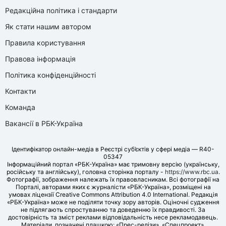
Редакційна політика і стандарти
Як стати нашим автором
Правила користування
Правова інформація
Політика конфіденційності
Контакти
Команда
Вакансії в РБК-Україна
Ідентифікатор онлайн-медіа в Реєстрі суб’єктів у сфері медіа — R40-
05347
Інформаційний портал «РБК-Україна» має тримовну версію (українську,
російську та англійську), головна сторінка порталу -
https://www.rbc.ua
.
Фотографії, зображення належать їх правовласникам. Всі фотографії на
Порталі, авторами яких є журналісти «РБК-Україна», розміщені на
умовах ліцензії Creative Commons Attribution 4.0 International. Редакція
«РБК-Україна» може не поділяти точку зору авторів. Оціночні судження
не підлягають спростуванню та доведенню їх правдивості. За
достовірність та зміст реклами відповідальність несе рекламодавець.
Матеріали, позначені плашкою: «Прес-релізи», «Спецпроект»,