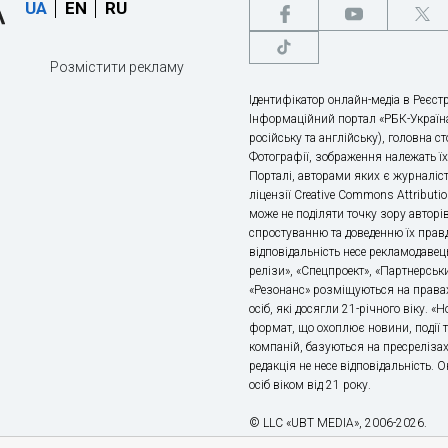
UA
EN
RU
Розмістити рекламу
Ідентифікатор онлайн-медіа в Реєстр
Інформаційний портал «РБК-Україна
російську та англійську), головна с
Фотографії, зображення належать ї
Порталі, авторами яких є журналіс
ліцензії Creative Commons Attributio
може не поділяти точку зору авторі
спростуванню та доведенню їх правд
відповідальність несе рекламодавец
релізи», «Спецпроект», «Партнерськи
«Резонанс» розміщуються на правах
осіб, які досягли 21-річного віку. 
формат, що охоплює новини, події т
компаній, базуються на пресрелізах,
редакція не несе відповідальність.
осіб віком від 21 року.
© LLC «UBT MEDIA», 2006-2026.