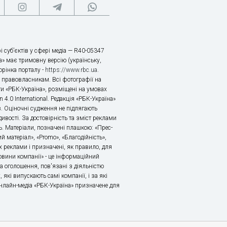
і суб’єктів у сфері медіа — R40-05347
» має тримовну версію (українську,
торінка порталу -
https://www.rbc.ua
.
х правовласникам. Всі фотографії на
ти «РБК-Україна», розміщені на умовах
n 4.0 International. Редакція «РБК-Україна»
в. Оціночні судження не підлягають
ивості. За достовірність та зміст реклами
ь. Матеріали, позначені плашкою: «Прес-
й матеріал», «Promo», «Благодійність»,
 реклами і призначені, як правило, для
«Новини компанії» - це інформаційний
а оголошення, пов'язані з діяльністю
 які випускають самі компанії, і за які
 Онлайн-медіа «РБК-Україна» призначене для