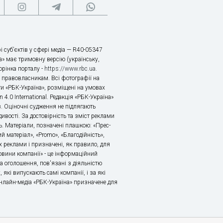
і суб’єктів у сфері медіа — R40-05347
» має тримовну версію (українську,
торінка порталу -
https://www.rbc.ua
.
х правовласникам. Всі фотографії на
ти «РБК-Україна», розміщені на умовах
n 4.0 International. Редакція «РБК-Україна»
в. Оціночні судження не підлягають
ивості. За достовірність та зміст реклами
ь. Матеріали, позначені плашкою: «Прес-
й матеріал», «Promo», «Благодійність»,
 реклами і призначені, як правило, для
«Новини компанії» - це інформаційний
а оголошення, пов'язані з діяльністю
 які випускають самі компанії, і за які
 Онлайн-медіа «РБК-Україна» призначене для