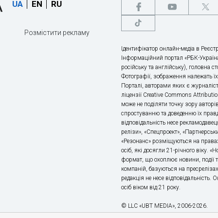
UA
EN
RU
Розмістити рекламу
Ідентифікатор онлайн-медіа в Реєстр
Інформаційний портал «РБК-Україна
російську та англійську), головна с
Фотографії, зображення належать ї
Порталі, авторами яких є журналіс
ліцензії Creative Commons Attributio
може не поділяти точку зору авторі
спростуванню та доведенню їх правд
відповідальність несе рекламодавец
релізи», «Спецпроект», «Партнерськи
«Резонанс» розміщуються на правах
осіб, які досягли 21-річного віку. 
формат, що охоплює новини, події т
компаній, базуються на пресрелізах,
редакція не несе відповідальність.
осіб віком від 21 року.
© LLC «UBT MEDIA», 2006-2026.