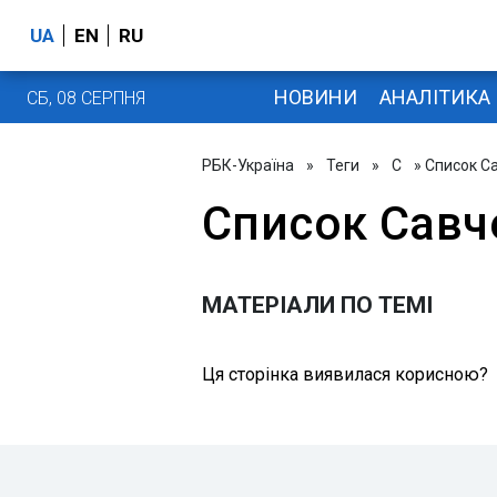
UA
EN
RU
НОВИНИ
АНАЛІТИКА
СБ, 08 СЕРПНЯ
РБК-Україна
»
Теги
»
С
» Список С
Список Савч
МАТЕРІАЛИ ПО ТЕМІ
Ця сторінка виявилася корисною?