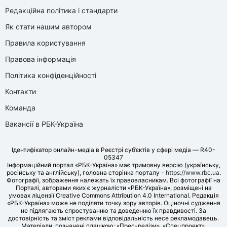
Редакційна політика і стандарти
Як стати нашим автором
Правила користування
Правова інформація
Політика конфіденційності
Контакти
Команда
Вакансії в РБК-Україна
Ідентифікатор онлайн-медіа в Реєстрі суб’єктів у сфері медіа — R40-
05347
Інформаційний портал «РБК-Україна» має тримовну версію (українську,
російську та англійську), головна сторінка порталу -
https://www.rbc.ua
.
Фотографії, зображення належать їх правовласникам. Всі фотографії на
Порталі, авторами яких є журналісти «РБК-Україна», розміщені на
умовах ліцензії Creative Commons Attribution 4.0 International. Редакція
«РБК-Україна» може не поділяти точку зору авторів. Оціночні судження
не підлягають спростуванню та доведенню їх правдивості. За
достовірність та зміст реклами відповідальність несе рекламодавець.
Матеріали, позначені плашкою: «Прес-релізи», «Спецпроект»,