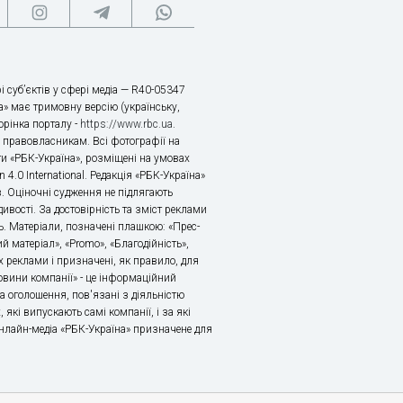
і суб’єктів у сфері медіа — R40-05347
» має тримовну версію (українську,
торінка порталу -
https://www.rbc.ua
.
х правовласникам. Всі фотографії на
ти «РБК-Україна», розміщені на умовах
n 4.0 International. Редакція «РБК-Україна»
в. Оціночні судження не підлягають
ивості. За достовірність та зміст реклами
ь. Матеріали, позначені плашкою: «Прес-
й матеріал», «Promo», «Благодійність»,
 реклами і призначені, як правило, для
«Новини компанії» - це інформаційний
а оголошення, пов'язані з діяльністю
 які випускають самі компанії, і за які
 Онлайн-медіа «РБК-Україна» призначене для