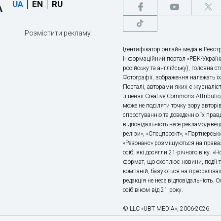
UA
EN
RU
Розмістити рекламу
Ідентифікатор онлайн-медіа в Реєстр
Інформаційний портал «РБК-Україна
російську та англійську), головна с
Фотографії, зображення належать ї
Порталі, авторами яких є журналіс
ліцензії Creative Commons Attributio
може не поділяти точку зору авторі
спростуванню та доведенню їх правд
відповідальність несе рекламодавец
релізи», «Спецпроект», «Партнерськи
«Резонанс» розміщуються на правах
осіб, які досягли 21-річного віку. 
формат, що охоплює новини, події т
компаній, базуються на пресрелізах,
редакція не несе відповідальність.
осіб віком від 21 року.
© LLC «UBT MEDIA», 2006-2026.