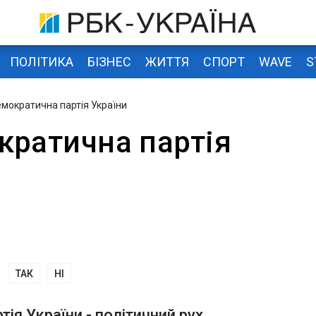
ПОЛІТИКА
БІЗНЕС
ЖИТТЯ
СПОРТ
WAVE
S
емократична партія України
кратична партія
ТАК
НІ
ія України - політичний рух,