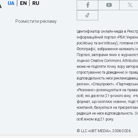
UA
EN
RU
Розмістити рекламу
Ідентифікатор онлайн-медіа в Реєстр
Інформаційний портал «РБК-Україна
російську та англійську), головна с
Фотографії, зображення належать ї
Порталі, авторами яких є журналіс
ліцензії Creative Commons Attributio
може не поділяти точку зору авторі
спростуванню та доведенню їх правд
відповідальність несе рекламодавец
релізи», «Спецпроект», «Партнерськи
«Резонанс» розміщуються на правах
осіб, які досягли 21-річного віку. 
формат, що охоплює новини, події т
компаній, базуються на пресрелізах,
редакція не несе відповідальність.
осіб віком від 21 року.
© LLC «UBT MEDIA», 2006-2026.