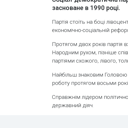
засноване в 1990 році.
Партія стоїть на боці лівоцен
економічно-соціальній реформ
Протягом двох років партія 
Народним рухом, пізніше спі
партіями схожого, лівого, тол
Найбільш знаковим Головою п
роботу протягом восьми рокі
Справжнім лідером політичної
державний діяч.