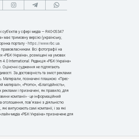
і суб’єктів у сфері медіа — R40-05347
» має тримовну версію (українську,
торінка порталу -
https://www.rbc.ua
.
х правовласникам. Всі фотографії на
ти «РБК-Україна», розміщені на умовах
n 4.0 International. Редакція «РБК-Україна»
в. Оціночні судження не підлягають
ивості. За достовірність та зміст реклами
ь. Матеріали, позначені плашкою: «Прес-
й матеріал», «Promo», «Благодійність»,
 реклами і призначені, як правило, для
«Новини компанії» - це інформаційний
а оголошення, пов'язані з діяльністю
 які випускають самі компанії, і за які
 Онлайн-медіа «РБК-Україна» призначене для