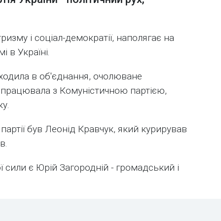
тризму і соціал-демократії, наполягає на
і в Україні.
входила в об'єднання, очолюване
впрацювала з Комуністичною партією,
ку.
артії був Леонід Кравчук, який курирував
в.
 сили є Юрій Загородній - громадський і