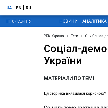
UA
EN
RU
НОВИНИ
АНАЛІТИКА
ПТ, 07 СЕРПНЯ
РБК-Україна
»
Теги
»
С
» Соціал-д
Соціал-демо
України
МАТЕРІАЛИ ПО ТЕМІ
Ця сторінка виявилася корисною?
Соціал-демократична парт