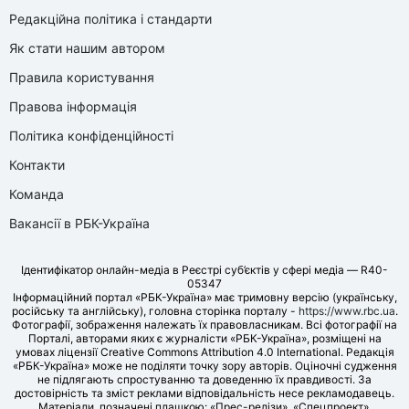
Редакційна політика і стандарти
Як стати нашим автором
Правила користування
Правова інформація
Політика конфіденційності
Контакти
Команда
Вакансії в РБК-Україна
Ідентифікатор онлайн-медіа в Реєстрі суб’єктів у сфері медіа — R40-
05347
Інформаційний портал «РБК-Україна» має тримовну версію (українську,
російську та англійську), головна сторінка порталу -
https://www.rbc.ua
.
Фотографії, зображення належать їх правовласникам. Всі фотографії на
Порталі, авторами яких є журналісти «РБК-Україна», розміщені на
умовах ліцензії Creative Commons Attribution 4.0 International. Редакція
«РБК-Україна» може не поділяти точку зору авторів. Оціночні судження
не підлягають спростуванню та доведенню їх правдивості. За
достовірність та зміст реклами відповідальність несе рекламодавець.
Матеріали, позначені плашкою: «Прес-релізи», «Спецпроект»,