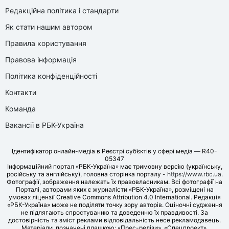
Редакційна політика і стандарти
Як стати нашим автором
Правила користування
Правова інформація
Політика конфіденційності
Контакти
Команда
Вакансії в РБК-Україна
Ідентифікатор онлайн-медіа в Реєстрі суб’єктів у сфері медіа — R40-
05347
Інформаційний портал «РБК-Україна» має тримовну версію (українську,
російську та англійську), головна сторінка порталу -
https://www.rbc.ua
.
Фотографії, зображення належать їх правовласникам. Всі фотографії на
Порталі, авторами яких є журналісти «РБК-Україна», розміщені на
умовах ліцензії Creative Commons Attribution 4.0 International. Редакція
«РБК-Україна» може не поділяти точку зору авторів. Оціночні судження
не підлягають спростуванню та доведенню їх правдивості. За
достовірність та зміст реклами відповідальність несе рекламодавець.
Матеріали, позначені плашкою: «Прес-релізи», «Спецпроект»,