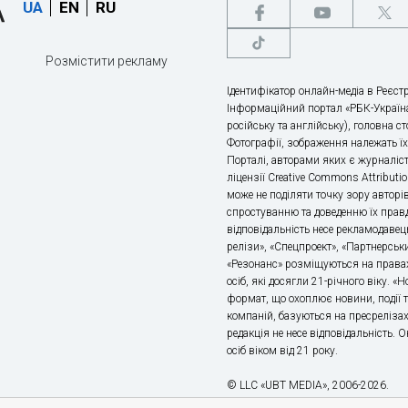
UA
EN
RU
Розмістити рекламу
Ідентифікатор онлайн-медіа в Реєстр
Інформаційний портал «РБК-Україна
російську та англійську), головна с
Фотографії, зображення належать ї
Порталі, авторами яких є журналіс
ліцензії Creative Commons Attributio
може не поділяти точку зору авторі
спростуванню та доведенню їх правд
відповідальність несе рекламодавец
релізи», «Спецпроект», «Партнерськи
«Резонанс» розміщуються на правах
осіб, які досягли 21-річного віку. 
формат, що охоплює новини, події т
компаній, базуються на пресрелізах,
редакція не несе відповідальність.
осіб віком від 21 року.
© LLC «UBT MEDIA», 2006-2026.