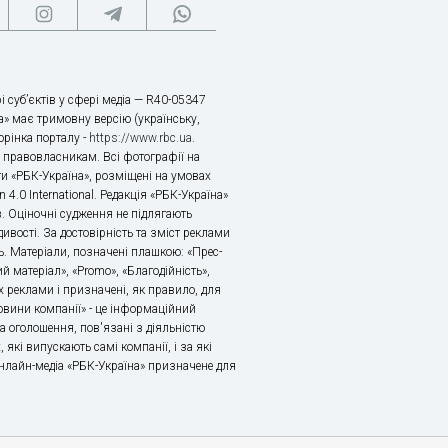
і суб’єктів у сфері медіа — R40-05347
» має тримовну версію (українську,
торінка порталу -
https://www.rbc.ua
.
х правовласникам. Всі фотографії на
ти «РБК-Україна», розміщені на умовах
n 4.0 International. Редакція «РБК-Україна»
в. Оціночні судження не підлягають
ивості. За достовірність та зміст реклами
ь. Матеріали, позначені плашкою: «Прес-
й матеріал», «Promo», «Благодійність»,
 реклами і призначені, як правило, для
«Новини компанії» - це інформаційний
а оголошення, пов'язані з діяльністю
 які випускають самі компанії, і за які
 Онлайн-медіа «РБК-Україна» призначене для