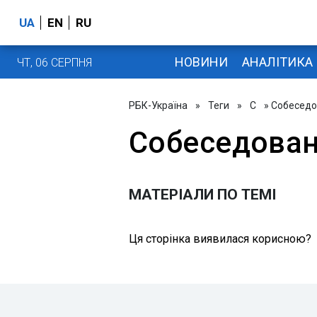
UA
EN
RU
НОВИНИ
АНАЛІТИКА
ЧТ, 06 СЕРПНЯ
РБК-Україна
»
Теги
»
С
» Собесед
Собеседова
МАТЕРІАЛИ ПО ТЕМІ
Ця сторінка виявилася корисною?