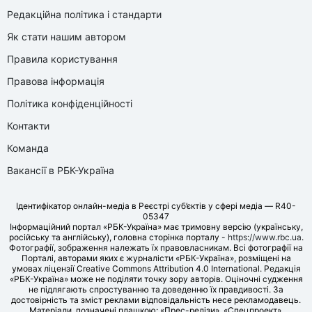
Редакційна політика і стандарти
Як стати нашим автором
Правила користування
Правова інформація
Політика конфіденційності
Контакти
Команда
Вакансії в РБК-Україна
Ідентифікатор онлайн-медіа в Реєстрі суб’єктів у сфері медіа — R40-
05347
Інформаційний портал «РБК-Україна» має тримовну версію (українську,
російську та англійську), головна сторінка порталу -
https://www.rbc.ua
.
Фотографії, зображення належать їх правовласникам. Всі фотографії на
Порталі, авторами яких є журналісти «РБК-Україна», розміщені на
умовах ліцензії Creative Commons Attribution 4.0 International. Редакція
«РБК-Україна» може не поділяти точку зору авторів. Оціночні судження
не підлягають спростуванню та доведенню їх правдивості. За
достовірність та зміст реклами відповідальність несе рекламодавець.
Матеріали, позначені плашкою: «Прес-релізи», «Спецпроект»,