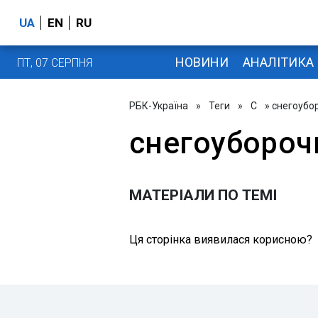
UA
EN
RU
НОВИНИ
АНАЛІТИКА
ПТ, 07 СЕРПНЯ
РБК-Україна
»
Теги
»
С
» снегоубо
снегоубороч
МАТЕРІАЛИ ПО ТЕМІ
Ця сторінка виявилася корисною?