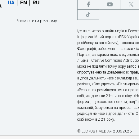
UA
EN
RU
Розмістити рекламу
Ідентифікатор онлайн-медіа в Реєстр
Інформаційний портал «РБК-Україна
російську та англійську), головна с
Фотографії, зображення належать ї
Порталі, авторами яких є журналіс
ліцензії Creative Commons Attributio
може не поділяти точку зору авторі
спростуванню та доведенню їх правд
відповідальність несе рекламодавец
релізи», «Спецпроект», «Партнерськи
«Резонанс» розміщуються на правах
осіб, які досягли 21-річного віку. 
формат, що охоплює новини, події т
компаній, базуються на пресрелізах,
редакція не несе відповідальність.
осіб віком від 21 року.
© LLC «UBT MEDIA», 2006-2026.