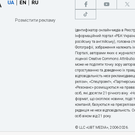
UA
EN
RU
Розмістити рекламу
Ідентифікатор онлайн-медіа в Реєстр
Інформаційний портал «РБК-Україна
російську та англійську), головна с
Фотографії, зображення належать ї
Порталі, авторами яких є журналіс
ліцензії Creative Commons Attributio
може не поділяти точку зору авторі
спростуванню та доведенню їх правд
відповідальність несе рекламодавец
релізи», «Спецпроект», «Партнерськи
«Резонанс» розміщуються на правах
осіб, які досягли 21-річного віку. 
формат, що охоплює новини, події т
компаній, базуються на пресрелізах,
редакція не несе відповідальність.
осіб віком від 21 року.
© LLC «UBT MEDIA», 2006-2026.