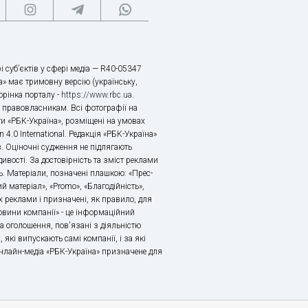
і суб’єктів у сфері медіа — R40-05347
» має тримовну версію (українську,
торінка порталу -
https://www.rbc.ua
.
х правовласникам. Всі фотографії на
ти «РБК-Україна», розміщені на умовах
n 4.0 International. Редакція «РБК-Україна»
в. Оціночні судження не підлягають
ивості. За достовірність та зміст реклами
ь. Матеріали, позначені плашкою: «Прес-
й матеріал», «Promo», «Благодійність»,
 реклами і призначені, як правило, для
«Новини компанії» - це інформаційний
а оголошення, пов'язані з діяльністю
 які випускають самі компанії, і за які
 Онлайн-медіа «РБК-Україна» призначене для